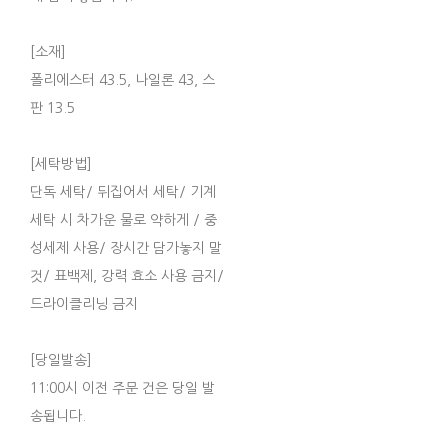
[소재]
폴리에스터 43.5, 나일론 43, 스
판 13.5
[세탁방법]
단독 세탁/ 뒤집어서 세탁/ 기계
세탁 시 차가운 물로 약하게 / 중
성세제 사용/ 장시간 담가놓지 말
것/ 표백제, 강력 효소 사용 금지/
드라이클리닝 금지
[당일발송]
11:00시 이전 주문 건은 당일 발
송됩니다.