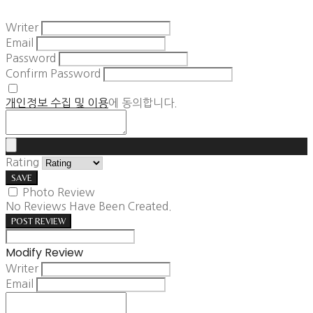
Writer
Email
Password
Confirm Password
개인정보 수집 및 이용
에 동의합니다.
Rating
SAVE
Photo Review
No Reviews Have Been Created.
POST REVIEW
Modify Review
Writer
Email